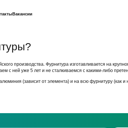
такты
Вакансии
итуры?
ского производства. Фурнитура изготавливается на крупно
ем с ней уже 5 лет и не сталкиваемся с какими-либо прете
люминия (зависит от элемента) и на всю фурнитуру (как и 