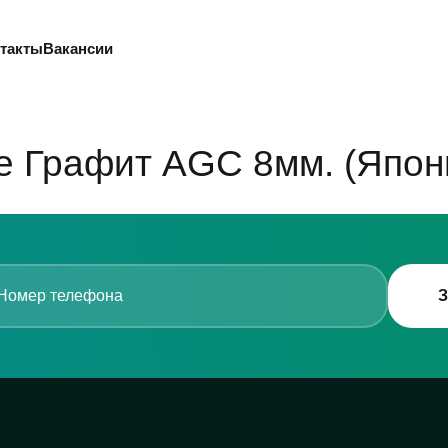
такты
Вакансии
е Графит AGC 8мм. (Япон
З